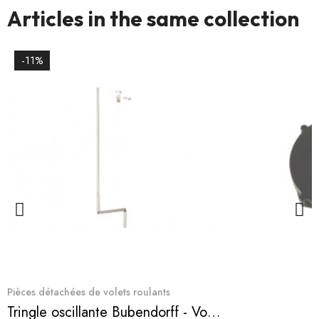
Articles in the same collection
-11%
Quick View
Pièces détachées de volets roulants
Tringle oscillante Bubendorff - Volet MONO et TRADI