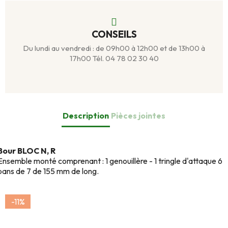
CONSEILS
Du lundi au vendredi : de 09h00 à 12h00 et de 13h00 à
17h00 Tél. 04 78 02 30 40
Description
Pièces jointes
Bour BLOC N, R
Ensemble monté comprenant : 1 genouillère - 1 tringle d'attaque 6
pans de 7 de 155 mm de long.
-11%