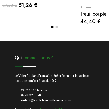
51,26 €
57,60 €
Q
Accueil
Treuil couple
44,40 €
Qui
sommes-nous ?
Le Volet Roulant Français a été créé en par la société
Isolation confort à solaize (69).
D312 6360 France
04 78 02 30 40
contact@levoletroulantfrancais.com