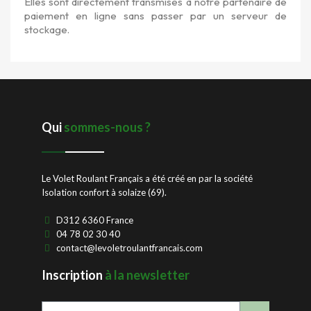
Elles sont directement transmises à notre partenaire de
paiement en ligne sans passer par un serveur de
stockage.
Qui
sommes-nous ?
Le Volet Roulant Français a été créé en par la société
Isolation confort à solaize (69).
D312 6360 France
04 78 02 30 40
contact@levoletroulantfrancais.com
Inscription
à la newsletter