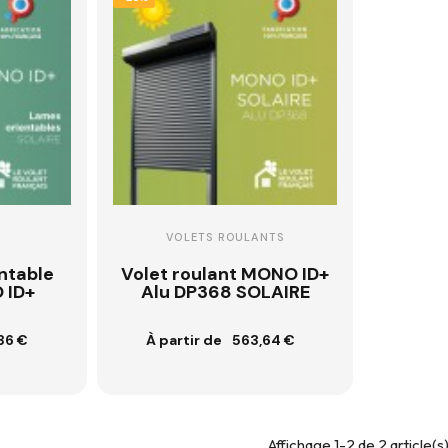
VOLETS ROULANTS
ntable
Volet roulant MONO ID+
 ID+
Alu DP368 SOLAIRE
À partir de
36 €
563,64 €
n
Customisation
Affichage 1-2 de 2 article(s