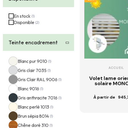
En stock
Disponible
Teinte encadrement
Blanc pur 9010
ACCUEIL
Gris clair 7035
Volet lame orie
Gris Clair RAL 9006
solaire MONO
Blanc 9016
À partir de
945,
Gris anthracite 7016
Customisatio
Blanc perlé 1013
Brun sépia 8014
Chêne doré 310