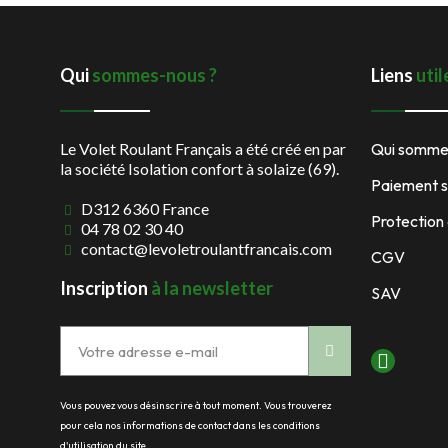
Qui
sommes-nous ?
Liens
util
Le Volet Roulant Français a été créé en par
Qui somme
la société Isolation confort à solaize (69).
Paiement s
D312 6360 France
Protection
04 78 02 30 40
contact@levoletroulantfrancais.com
CGV
Inscription
à la newsletter
SAV
Vous pouvez vous désinscrire à tout moment. Vous trouverez
pour cela nos informations de contact dans les conditions
d'utilisation du site.