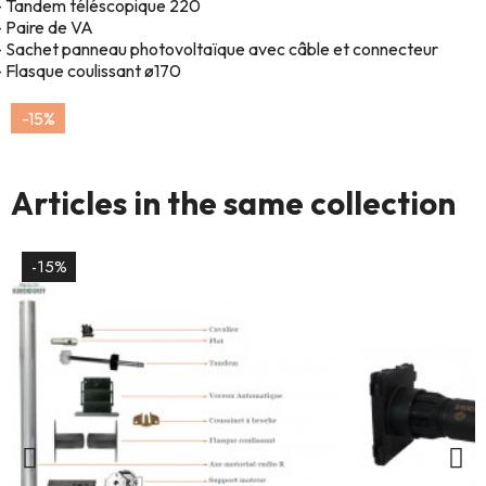
- Tandem téléscopique 220
- Paire de VA
- Sachet panneau photovoltaïque avec câble et connecteur
- Flasque coulissant ø170
-15%
Articles in the same collection
-15%