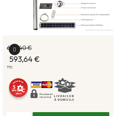
698,40 €
593,64 €
TTC