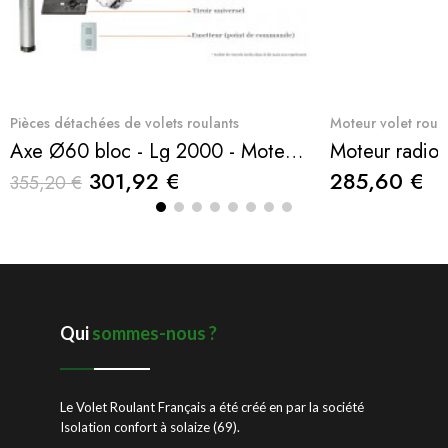
Quick View
Q
Pièces détachées de volets roulants
Moteur volet roul
Axe Ø60 bloc - Lg 2000 - Moteur R - radio 10Nm BUBENDORFF
301,92 €
285,60 €
355,20 €
Qui
sommes-nous ?
Le Volet Roulant Français a été créé en par la société
Isolation confort à solaize (69).