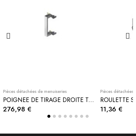
Quick View
Q
Pièces détachées de menuiseries
Pièces détachées 
POIGNEE DE TIRAGE DROITE TGA6000 TECHNAL
276,98 €
11,36 €