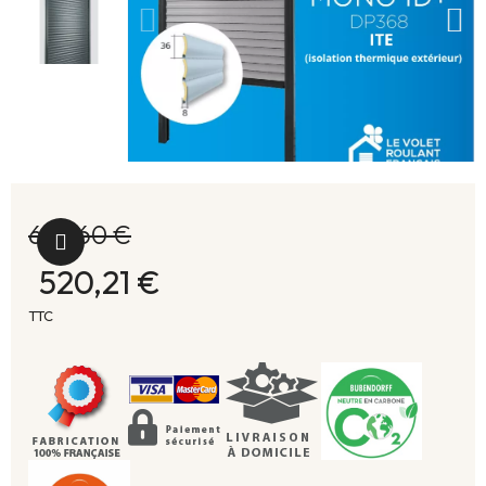
675,60 €
520,21 €
TTC