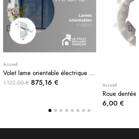
Quick View
Accueil
Volet lame orientable électrique TRADI ID+ Hybrid
875,16 €
1 122,00 €
Q
Accueil
Roue dentée
6,00 €